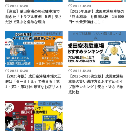
2025.12.28
2025.12.28
【注意】成田空港の格安駐車場で
【2025年最新】成田空港駐車場の
起きた「トラブル事例」5選｜安さ
「料金相場」を徹底比較｜1日600
だけで選ぶと危険な理由
円〜の最安値はここ！
ターミナル別ガイド
タイプ別比較（バス・受け渡し・徒
歩）
2025.12.28
2025.12.28
【2025年版】成田空港駐車場の正
【2025-2026決定版】成田空港駐
解は「ターミナル」で決まる！第
車場の賢い選び方＆おすすめタイ
1・第2・第3別の最適なお店リスト
プ別ランキング｜安さ・近さで徹
底比較
当日・直前予約