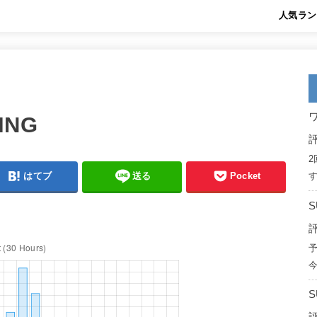
人気ラン
ING
評
す
はてブ
送る
Pocket
評