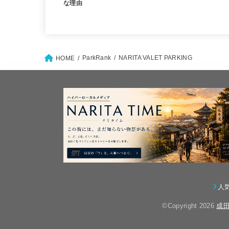
な理由
ParkRank
NARITA VALET PARKING
HOME
人
©Copyright 2026
成