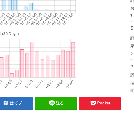
評
評
評
間
はてブ
送る
Pocket