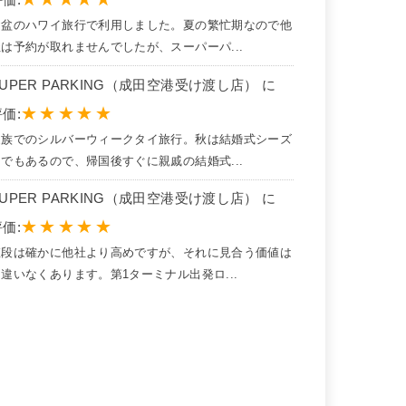
価:
お盆のハワイ旅行で利用しました。夏の繁忙期なので他
社は予約が取れませんでしたが、スーパーパ...
SUPER PARKING（成田空港受け渡し店） に
★
★
★
★
★
価:
家族でのシルバーウィークタイ旅行。秋は結婚式シーズ
ンでもあるので、帰国後すぐに親戚の結婚式...
SUPER PARKING（成田空港受け渡し店） に
★
★
★
★
★
価:
値段は確かに他社より高めですが、それに見合う価値は
違いなくあります。第1ターミナル出発ロ...