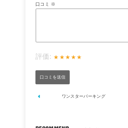
口コミ
※
評価:
★
★
★
★
★
ワンスターパーキング