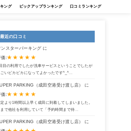
キング
ピックアップランキング
口コミランキング
最近の口コミ
ワンスターパーキング に
★
★
★
★
★
価:
2回目の利用でしたが洗車サービスということでしたが
ごいピカピカになってよかったです^_^...
SUPER PARKING（成田空港受け渡し店） に
★
★
★
★
★
価:
予定より1時間以上早く成田に到着してしまいました。
今まで他社を利用していて「予約時間まで待...
SUPER PARKING（成田空港受け渡し店） に
★
★
★
★
★