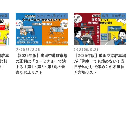
け情報
ターミナル別ガイド
当日・直前予約
2025.12.28
2025.12.28
港駐車
【2025年版】成田空港駐車場
【2025年版】成田空港駐車場
比較
の正解は「ターミナル」で決
が「満車」でも諦めない！当
はこ
まる！第1・第2・第3別の最
日予約なしで停められる裏技
適なお店リスト
と穴場リスト