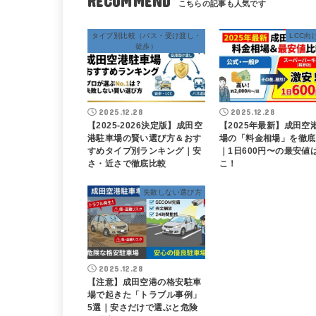
RECOMMEND
タイプ別比較（バス・受け渡し・
LCC向
徒歩）
2025.12.28
2025.12.28
【2025-2026決定版】成田空
【2025年最新】成田空
港駐車場の賢い選び方＆おす
場の「料金相場」を徹底
すめタイプ別ランキング｜安
｜1日600円〜の最安値
さ・近さで徹底比較
こ！
失敗しない選び方
2025.12.28
【注意】成田空港の格安駐車
場で起きた「トラブル事例」
5選｜安さだけで選ぶと危険