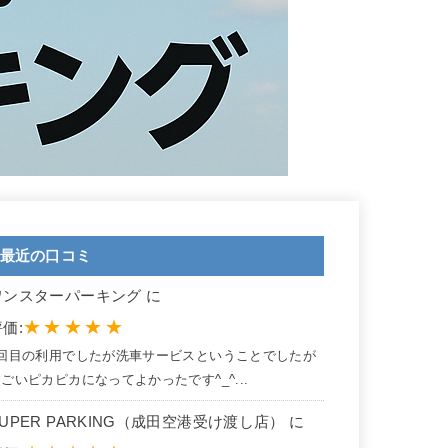
最近の口コミ
ワンスターパーキング に
★
★
★
★
★
価:
2回目の利用でしたが洗車サービスということでしたが
ごいピカピカになってよかったです^_^...
SUPER PARKING（成田空港受け渡し店） に