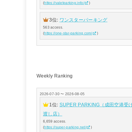
(
https://valetparking.info/
)
3位:
ワンスターパーキング
563 access.
(
https://one-star-parking.com/
)
Weekly Ranking
2026-07-30 〜 2026-08-05
1位:
SUPER PARKING（成田空港受
渡し店）
6,659 access.
(
https://super-parking.net/
)