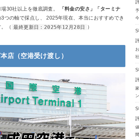
評
場30社以上を徹底調査。
「料金の安さ」「ターミナ
の3つの軸で採点し、 2025年現在、本当におすすめでき
す。（
最終更新日：2025年12月28日
）
評
グ本店（空港受け渡し）
評
評
間