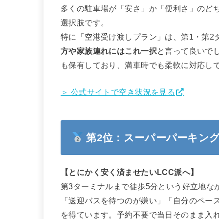
多くの駐車場が「安さ」か「便利さ」のど
選択肢です。
特に「空港受け渡しプラン」は、第1・第2
方や家族連れにはこれ一択
と言って良いで
も保有しており、満車時でも柔軟に対応し
＞ 公式サイトで空き状況を見る
第2位：スーパーパーキング
【とにかく安く済ませたいLCC派へ】
第3ターミナルまで徒歩5分という好立地なが
「送迎バスを待つのが嫌い」「自分のペー
を得ています。予約不要で当日そのまま入