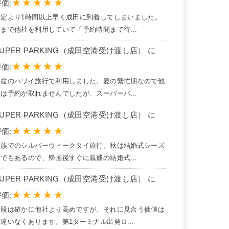
★
★
★
★
★
価:
予定より1時間以上早く成田に到着してしまいました。
今まで他社を利用していて「予約時間まで待...
SUPER PARKING（成田空港受け渡し店） に
★
★
★
★
★
価:
お盆のハワイ旅行で利用しました。夏の繁忙期なので他
社は予約が取れませんでしたが、スーパーパ...
SUPER PARKING（成田空港受け渡し店） に
★
★
★
★
★
価:
家族でのシルバーウィークタイ旅行。秋は結婚式シーズ
ンでもあるので、帰国後すぐに親戚の結婚式...
SUPER PARKING（成田空港受け渡し店） に
★
★
★
★
★
価:
値段は確かに他社より高めですが、それに見合う価値は
違いなくあります。第1ターミナル出発ロ...