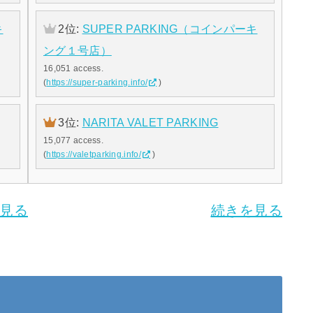
キ
2位:
SUPER PARKING（コインパーキ
ング１号店）
16,051 access.
(
https://super-parking.info/
)
3位:
NARITA VALET PARKING
15,077 access.
(
https://valetparking.info/
)
見る
続きを見る