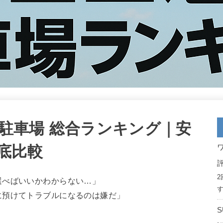
港駐車場 総合ランキング｜安
底比較
評
選べばいいかわからない…」
す
に預けてトラブルになるのは嫌だ」